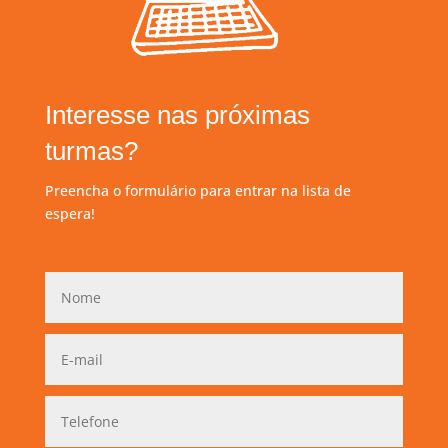
Interesse nas próximas
turmas?
Preencha o formulário para entrar na lista de
espera!
Tenho interesse: