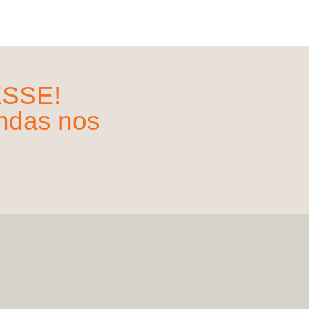
SSE!
indas nos