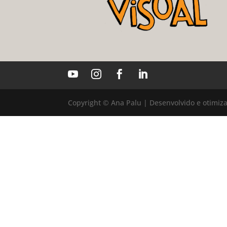




Copyright © Ana Palu | Desenvolvido e otimiz