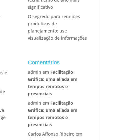
significativo
e
O segredo para reuniões
produtivas de
planejamento: use
visualização de informações
Comentários
e
admin
em
Facilitação
os e
Gráfica: uma aliada em
tempos remotos e
 de
presenciais
admin
em
Facilitação
va
Gráfica: uma aliada em
rge
tempos remotos e
presenciais
Carlos Affonso Ribeiro
em