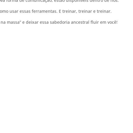
ova forma de comunicação, estão disponíveis dentro de nós.
o usar essas ferramentas. E treinar, treinar e treinar.
 na massa” e deixar essa sabedoria ancestral fluir em você!