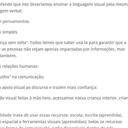
ende que nós deveríamos ensinar a linguagem visual pela mesm
agem verbal:
ar pensamentos;
s simples.
ça sem volta”. Todos temos que saber usá-la para garantir que a
 as pessoas não sejam apenas impactadas por informações, mas
 também.
s relações humanas:
uídos” na comunicação;
poio visual ao discurso e trazem mais confiança;
 visual feitas à mão livre, acessamos nossa criança interior, cria
idade inata de usar essas recursos: escuta, escrita (aprendida),
ão espacial e ferramentas visuais (aprendidas); todos os recursos