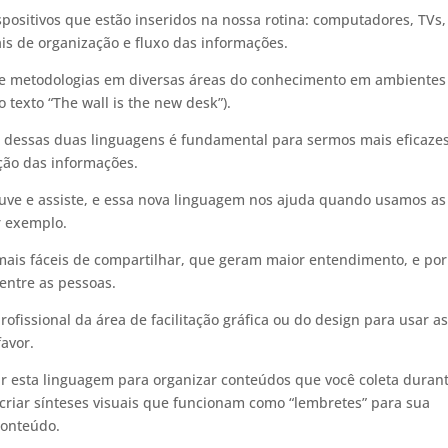
ositivos que estão inseridos na nossa rotina: computadores, TVs,
is de organização e fluxo das informações.
 de metodologias em diversas áreas do conhecimento em ambientes
 texto “The wall is the new desk”).
 dessas duas linguagens é fundamental para sermos mais eficaze
ção das informações.
uve e assiste, e essa nova linguagem nos ajuda quando usamos as
r exemplo.
ais fáceis de compartilhar, que geram maior entendimento, e por
 entre as pessoas.
fissional da área de facilitação gráfica ou do design para usar a
favor.
ar esta linguagem para organizar conteúdos que você coleta duran
a criar sínteses visuais que funcionam como “lembretes” para sua
conteúdo.